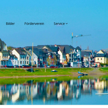
Bilder
Förderverein
Service
kverein
.