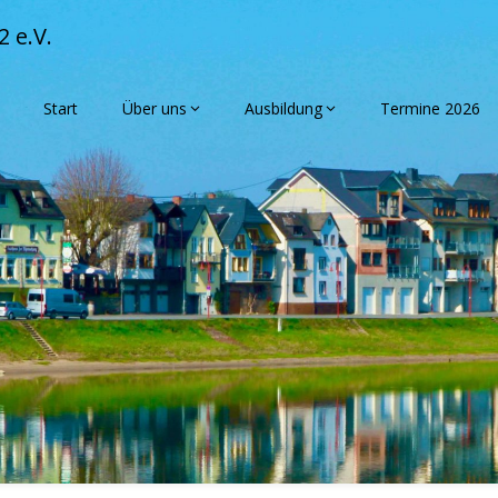
 e.V.
Start
Über uns
Ausbildung
Termine 2026
mmen beim Musi
Niederwerth e.V