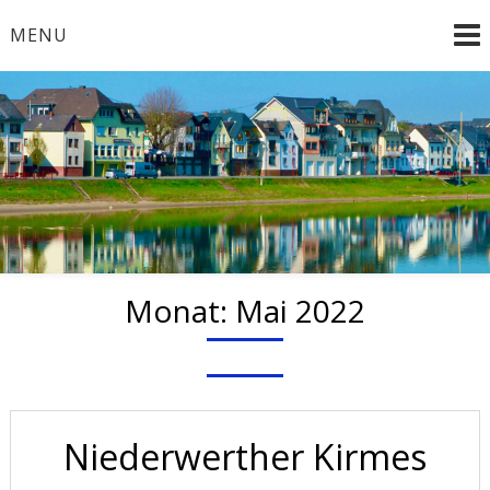
Skip
MENU
to
content
Willkommen beim
Musikverein
Niederwerth e.V.
Monat:
Mai 2022
Niederwerther Kirmes