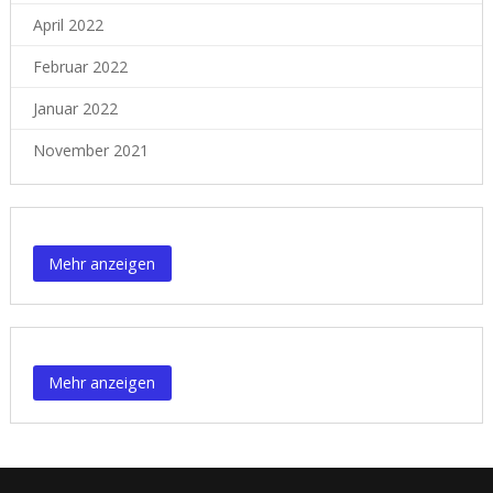
April 2022
Februar 2022
Januar 2022
November 2021
Content is collapsed. Activate the Mehr anzeigen button to reveal
Mehr anzeigen
Content is collapsed. Activate the Mehr anzeigen button to reveal
Mehr anzeigen