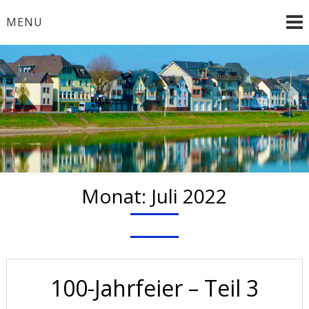
Skip
MENU
to
content
Willkommen beim
Musikverein
Niederwerth e.V.
Monat:
Juli 2022
100-Jahrfeier – Teil 3