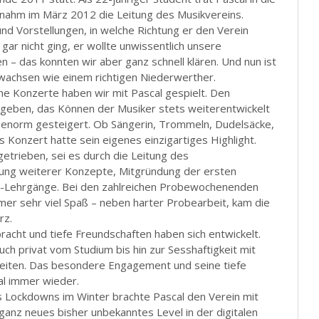
nahm im März 2012 die Leitung des Musikvereins.
und Vorstellungen, in welche Richtung er den Verein
ar nicht ging, er wollte unwissentlich unsere
– das konnten wir aber ganz schnell klären. Und nun ist
wachsen wie einem richtigen Niederwerther.
che Konzerte haben wir mit Pascal gespielt. Den
gegeben, das Können der Musiker stets weiterentwickelt
 enorm gesteigert. Ob Sängerin, Trommeln, Dudelsäcke,
 Konzert hatte sein eigenes einzigartiges Highlight.
getrieben, sei es durch die Leitung des
tung weiterer Konzepte, Mitgründung der ersten
D-Lehrgänge. Bei den zahlreichen Probewochenenden
mer sehr viel Spaß – neben harter Probearbeit, kam die
rz.
racht und tiefe Freundschaften haben sich entwickelt.
uch privat vom Studium bis hin zur Sesshaftigkeit mit
leiten. Das besondere Engagement und seine tiefe
al immer wieder.
 Lockdowns im Winter brachte Pascal den Verein mit
 ganz neues bisher unbekanntes Level in der digitalen