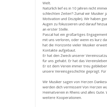
Welt.
Natürlich lief es in 10 Jahren nicht imm
schlechten Zeiten“! Zumal wir Musiker j
Motivation und Disziplin). Wir haben 
Augen zu fokussieren und darauf hinzu
an erster Stelle.
Pascal hat ein großartiges Engagement 
mit uns verloren, oder wenn es kurz 
hat die Horizonte vieler Musiker erwei
Kontakte aufgebaut.
Er hat den Zweck unserer Vereinssatzun
für uns gehabt. Er hat das Vereinsleben
Er ist dem Verein immer treu geblieben
unsere Vereinsgeschichte geprägt. Fü
Wir Musiker sagen von Herzen Dankesch
werden dich vermissen! Von Herzen wün
Heimatverein in Rhens und alles Gute.
weitere Kooperationen.