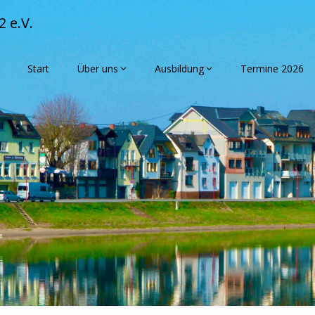
 e.V.
Start
Über uns
Ausbildung
Termine 2026
mmen beim Musi
Niederwerth e.V