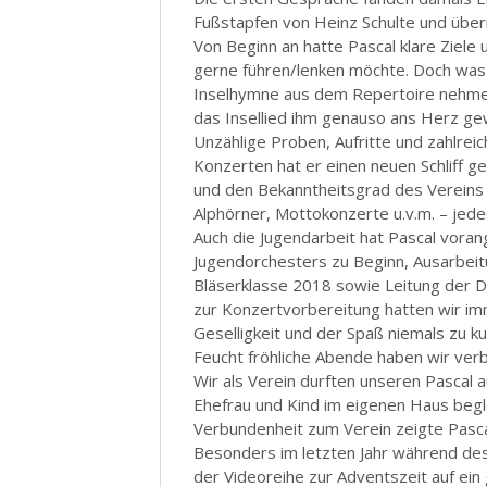
Fußstapfen von Heinz Schulte und über
Von Beginn an hatte Pascal klare Ziele 
gerne führen/lenken möchte. Doch was g
Inselhymne aus dem Repertoire nehmen 
das Insellied ihm genauso ans Herz ge
Unzählige Proben, Aufritte und zahlrei
Konzerten hat er einen neuen Schliff 
und den Bekanntheitsgrad des Vereins
Alphörner, Mottokonzerte u.v.m. – jedes
Auch die Jugendarbeit hat Pascal voran
Jugendorchesters zu Beginn, Ausarbei
Bläserklasse 2018 sowie Leitung der 
zur Konzertvorbereitung hatten wir im
Geselligkeit und der Spaß niemals zu ku
Feucht fröhliche Abende haben wir verb
Wir als Verein durften unseren Pascal a
Ehefrau und Kind im eigenen Haus beg
Verbundenheit zum Verein zeigte Pasc
Besonders im letzten Jahr während des
der Videoreihe zur Adventszeit auf ein