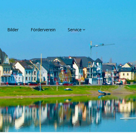
Bilder
Förderverein
Service
kverein
.